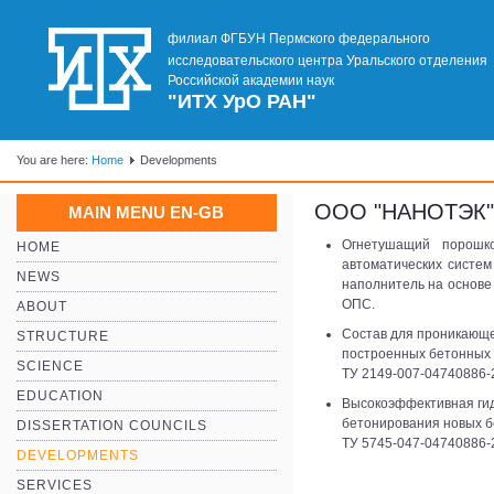
филиал ФГБУН Пермского федерального
исследовательского центра Уральского отделения
Российской академии наук
"ИТХ УрО РАН"
You are here:
Home
Developments
ООО "НАНОТЭК
MAIN MENU EN-GB
Огнетушащий порошк
HOME
автоматических систе
NEWS
наполнитель на основ
ОПС.
ABOUT
Состав для проникающ
STRUCTURE
построенных бетонных 
SCIENCE
ТУ 2149-007-04740886-
EDUCATION
Высокоэффективная ги
бетонирования новых б
DISSERTATION COUNCILS
ТУ 5745-047-04740886-
DEVELOPMENTS
SERVICES