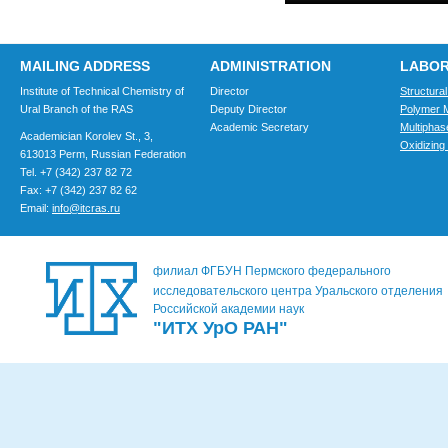
MAILING ADDRESS
ADMINISTRATION
LABOR
Institute of Technical Chemistry of
Director
Structura
Ural Branch of the RAS
Deputy Director
Polymer M
Academic Secretary
Multiphas
Academician Korolev St., 3,
Oxidizing 
613013 Perm, Russian Federation
Tel. +7 (342) 237 82 72
Fax: +7 (342) 237 82 62
Email:
info@itcras.ru
филиал ФГБУН Пермского федерального
исследовательского центра Уральского отделения
Российской академии наук
"ИТХ УрО РАН"