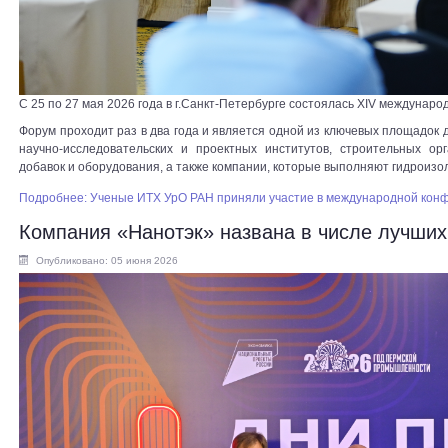
С 25 по 27 мая 2026 года в г.Санкт-Петербурге состоялась XIV междун
Форум проходит раз в два года и является одной из ключевых площадок 
научно-исследовательских и проектных институтов, строительных ор
добавок и оборудования, а также компании, которые выполняют гидроиз
Подробнее: Ученые ИТХ УрО РАН приняли участие в международной ко
Компания «Нанотэк» названа в числе лучших
Опубликовано: 05 июня 2026