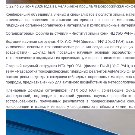
С 22 по 26 июня 2026 года в г. Челябинске прошла XI Всероссийская ко
Конференция объединила ученых и специалистов в области химии, мате
ключевые направления охватывали материалы на основе минеральн
гибридные органо-неорганические материалы и композиционные материа
Организаторами форума выступили «Институт химии Коми НЦ УрО РАН» и
Ведущий научный сотрудник ИТХ УрО РАН (филиал ПФИЦ УрО РАН), к.т.н.
химические основы и технологические решения создания огнетушащих 
воздействия». Доклад был посвящен научным основам разработки 
технологическим подходам к их производству и перспективам использова
Старший научный сотрудник ИТХ УрО РАН (филиал ПФИЦ УрО РАН), к.т
тему «Разработка тонкодисперсных гибридных реагентов AgI-MeIx-SiO₂ д
рассмотрены подходы к созданию гибридных порошковых материалов на
природы, предназначенных для активного воздействия на метеорологиче
Пленарные доклады сотрудников «ИТХ УрО РАН», сочетающие фунда
исследований, подтвердили высокий уровень научных разработок 
востребованность полученных результатов в профессиональном соо
конференции и вызвали интерес у специалистов в области химии, ма