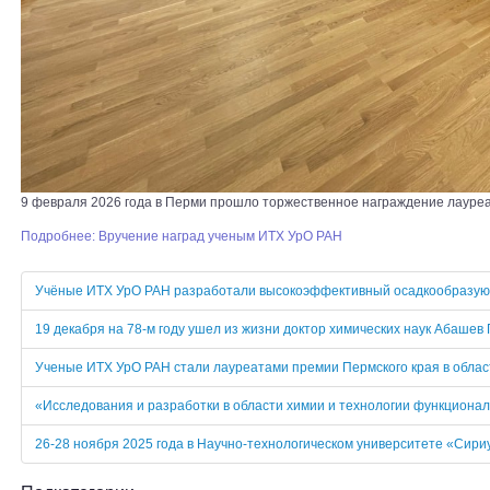
9 февраля 2026 года в Перми прошло торжественное награждение лауреат
Подробнее: Вручение наград ученым ИТХ УрО РАН
Учёные ИТХ УрО РАН разработали высокоэффективный осадкообразую
19 декабря на 78-м году ушел из жизни доктор химических наук Абашев 
Ученые ИТХ УрО РАН стали лауреатами премии Пермского края в област
«Исследования и разработки в области химии и технологии функциона
26-28 ноября 2025 года в Научно-технологическом университете «Сир