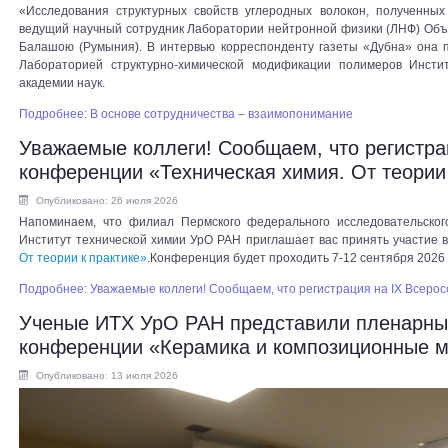
«Исследования структурных свойств углеродных волокон, полученны
ведущий научный сотрудник Лаборатории нейтронной физики (ЛНФ) Объ
Балашою (Румыния). В интервью корреспонденту газеты «Дубна» она п
Лабораторией структурно-химической модификации полимеров Инстит
академии наук.
Подробнее: В основе сотрудничества – взаимопонимание
Уважаемые коллеги! Сообщаем, что регистра
конференции «Техническая химия. От теории 
Опубликовано: 26 июля 2026
Напоминаем, что филиал Пермского федерального исследовательског
Институт технической химии УрО РАН приглашает вас принять участие 
От теории к практике»
.Конференция будет проходить 7-12 сентября 2026 
Подробнее: Уважаемые коллеги! Сообщаем, что регистрация на IX Всерос
Ученые ИТХ УрО РАН представили пленарны
конференции «Керамика и композиционные 
Опубликовано: 13 июля 2026