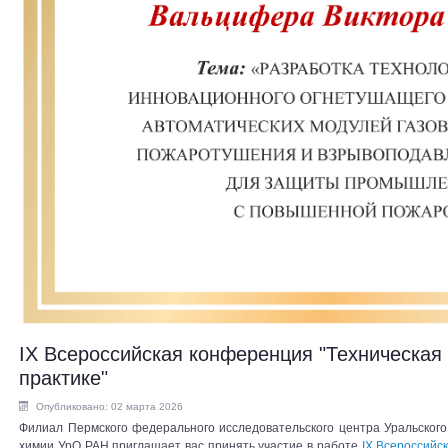
IX Всероссийская конференция "Техническая 
практике"
Опубликовано: 02 марта 2026
Филиал Пермского федерального исследовательского центра Уральского
химии УрО РАН приглашает вас принять участие в работе
IX Всероссийс