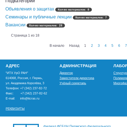
Подкатегории
Объявления о защитах
Кол-во материалов: 8
Семинары и публичные лекции
Кол-во материалов: 7
Вакансии
Кол-во материалов: 28
Страница 1 из 18
В начало
Назад
1
2
3
4
5
6
АДРЕС
АДМИНИСТРАЦИЯ
ЛАБО
"ИТХ УрО РАН"
Директор
Структур
614068, Россия, г. Пермь,
Заместители директора
Полимер
ул. Академика Королёва, 3
Учёный секретарь
Многофа
Телефон: +7 (342) 237-82-72
Факс: +7 (342) 237-82-62
E-mail: info@itcras.ru
РЕКВИЗИТЫ
филиал ФГБУН Пермского федерального