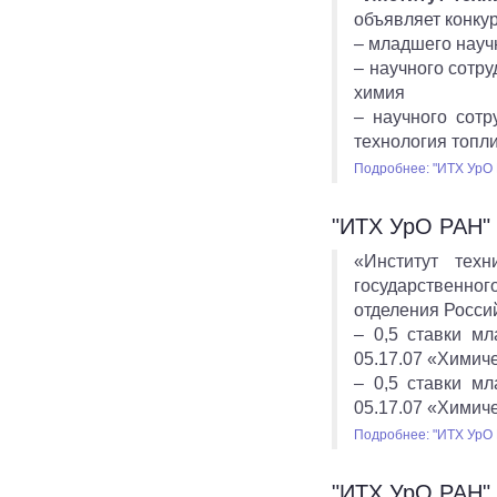
объявляет конку
– младшего науч
– научного сотр
химия
– научного сот
технология топл
Подробнее: "ИТХ УрО 
"ИТХ УрО РАН" 
«Институт тех
государственног
отделения Росси
– 0,5 ставки м
05.17.07 «Химич
– 0,5 ставки м
05.17.07 «Химич
Подробнее: "ИТХ УрО 
"ИТХ УрО РАН" 