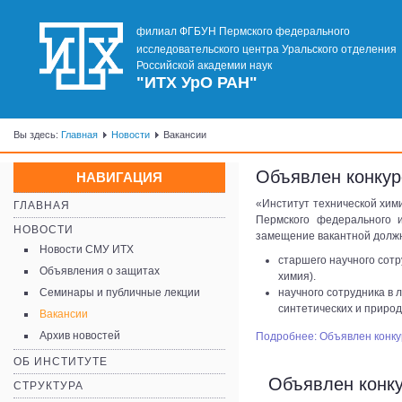
филиал ФГБУН Пермского федерального
исследовательского центра Уральского отделения
Российской академии наук
"ИТХ УрО РАН"
Вы здесь:
Главная
Новости
Вакансии
Объявлен конкур
НАВИГАЦИЯ
«Институт технической хим
ГЛАВНАЯ
Пермского федерального и
НОВОСТИ
замещение вакантной долж
Новости СМУ ИТХ
старшего научного сотр
Объявления о защитах
химия).
Семинары и публичные лекции
научного сотрудника в 
синтетических и приро
Вакансии
Архив новостей
Подробнее: Объявлен конку
ОБ ИНСТИТУТЕ
Объявлен конку
СТРУКТУРА