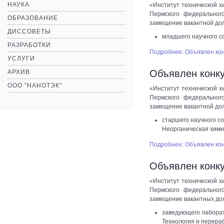
НАУКА
«Институт технической х
Пермского федеральног
ОБРАЗОВАНИЕ
замещение вакантной до
ДИССОВЕТЫ
младшего научного со
РАЗРАБОТКИ
Подробнее: Объявлен ко
УСЛУГИ
Объявлен конку
АРХИВ
ООО "НАНОТЭК"
«Институт технической х
Пермского федеральног
замещение вакантной до
старшего научного со
Неорганическая хими
Подробнее: Объявлен ко
Объявлен конк
«Институт технической х
Пермского федеральног
замещение вакантных до
заведующего лаборат
Технология и перера