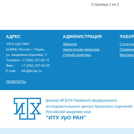
Страница 1 из 2
АДРЕС
АДМИНИСТРАЦИЯ
ЛАБО
"ИТХ УрО РАН"
Директор
Структур
614068, Россия, г. Пермь,
Заместители директора
Полимер
ул. Академика Королёва, 3
Учёный секретарь
Многофа
Телефон: +7 (342) 237-82-72
Факс: +7 (342) 237-82-62
E-mail: info@itcras.ru
РЕКВИЗИТЫ
филиал ФГБУН Пермского федерального
исследовательского центра Уральского отделения
Российской академии наук
"ИТХ УрО РАН"