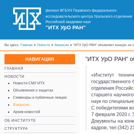
филиал ФГБУН Пермского федерального
исследовательского центра Уральского отделения
Российской академии наук
"ИТХ УрО РАН"
Вы здесь:
Главная
Новости
Вакансии
"ИТХ УрО РАН" объявляет конкурс на 
"ИТХ УрО РАН" о
НАВИГАЦИЯ
ГЛАВНАЯ
«Институт техни
НОВОСТИ
государственного 
Новости СМУ ИТХ
отделения Российс
Объявления о защитах
старшего научного
Семинары и публичные лекции
наук по специальн
Вакансии
C победителями ко
Архив новостей
7 февраля 2020 г. 
ОБ ИНСТИТУТЕ
Документы на конк
кадров, тел (342) 2
СТРУКТУРА