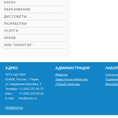
НАУКА
ОБРАЗОВАНИЕ
ДИССОВЕТЫ
РАЗРАБОТКИ
УСЛУГИ
АРХИВ
ООО "НАНОТЭК"
АДРЕС
АДМИНИСТРАЦИЯ
ЛАБО
"ИТХ УрО РАН"
Директор
Структур
614068, Россия, г. Пермь,
Заместители директора
Полимер
ул. Академика Королёва, 3
Учёный секретарь
Многофа
Телефон: +7 (342) 237-82-72
Факс: +7 (342) 237-82-62
E-mail: info@itcras.ru
РЕКВИЗИТЫ