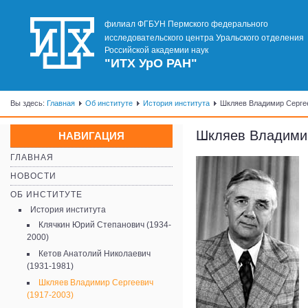
филиал ФГБУН Пермского федерального
исследовательского центра Уральского отделения
Российской академии наук
"ИТХ УрО РАН"
Вы здесь:
Главная
Об институте
История института
Шкляев Владимир Сергее
Шкляев Владимир
НАВИГАЦИЯ
ГЛАВНАЯ
НОВОСТИ
ОБ ИНСТИТУТЕ
История института
Клячкин Юрий Степанович (1934-
2000)
Кетов Анатолий Николаевич
(1931-1981)
Шкляев Владимир Сергеевич
(1917-2003)