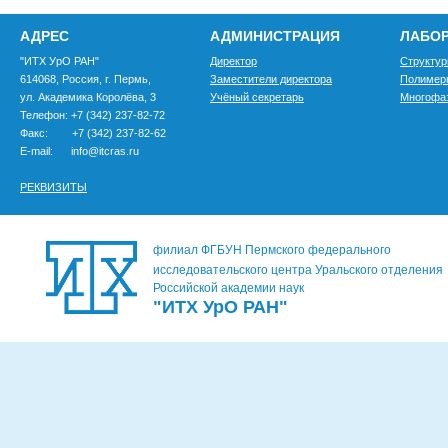
АДРЕС
АДМИНИСТРАЦИЯ
ЛАБО
"ИТХ УрО РАН"
Директор
Структур
614068, Россия, г. Пермь,
Заместители директора
Полимер
ул. Академика Королёва, 3
Учёный секретарь
Многофа
Телефон: +7 (342) 237-82-72
Факс: +7 (342) 237-82-62
E-mail: info@itcras.ru
РЕКВИЗИТЫ
филиал ФГБУН Пермского федерального
исследовательского центра Уральского отделения
Российской академии наук
"ИТХ УрО РАН"