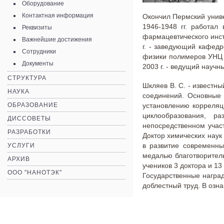
Оборудование
Контактная информация
Окончил Пермский универ
1946-1948 гг. работал
Реквизиты
фармацевтического инсти
Важнейшие достижения
г. - заведующий кафедр
Сотрудники
физики полимеров УНЦ А
Документы
2003 г. - ведущий научн
СТРУКТУРА
Шкляев В. С. - известн
НАУКА
соединений. Основные 
ОБРАЗОВАНИЕ
установлению корреляц
циклообразования, ра
ДИССОВЕТЫ
непосредственном учас
РАЗРАБОТКИ
Доктор химических наук 
в развитие современны
УСЛУГИ
медалью благотворитель
АРХИВ
учеников 3 доктора и 13
ООО "НАНОТЭК"
Государственные наград
доблестный труд. В озн