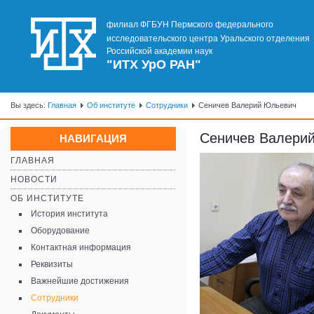
филиал ФГБУН Пермского федерального
исследовательского центра Уральского отделения
Российской академии наук
"ИТХ УрО РАН"
Вы здесь:
Главная
Об институте
Сотрудники
Сеничев Валерий Юльевич
Сеничев Валери
НАВИГАЦИЯ
ГЛАВНАЯ
НОВОСТИ
ОБ ИНСТИТУТЕ
История института
Оборудование
Контактная информация
Реквизиты
Важнейшие достижения
Сотрудники