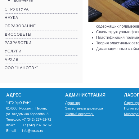
Документы
СТРУКТУРА
НАУКА
ОБРАЗОВАНИЕ
содержащих полимеров
Связь структурных фак
ДИССОВЕТЫ
Пластификация полиме
РАЗРАБОТКИ
Теория эластичных сето
Диссипационные свойст
УСЛУГИ
АРХИВ
ООО "НАНОТЭК"
АДРЕС
АДМИНИСТРАЦИЯ
ЛАБО
"ИТХ УрО РАН"
Директор
Структур
614068, Россия, г. Пермь,
Заместители директора
Полимер
ул. Академика Королёва, 3
Учёный секретарь
Многофа
Телефон: +7 (342) 237-82-72
Факс: +7 (342) 237-82-62
E-mail: info@itcras.ru