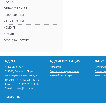
НАУКА
ОБРАЗОВАНИЕ
ДИССОВЕТЫ
РАЗРАБОТКИ
УСЛУГИ
АРХИВ
ООО "НАНОТЭК"
АДРЕС
АДМИНИСТРАЦИЯ
ЛАБО
"ИТХ УрО РАН"
Директор
Структур
614068, Россия, г. Пермь,
Заместители директора
Полимер
ул. Академика Королёва, 3
Учёный секретарь
Многофа
Телефон: +7 (342) 237-82-72
Факс: +7 (342) 237-82-62
E-mail: info@itcras.ru
РЕКВИЗИТЫ