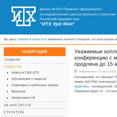
филиал ФГБУН Пермского федерального
исследовательского центра Уральского отделения
Российской академии наук
"ИТХ УрО РАН"
Вы здесь:
Главная
Новости
Уважаемые коллеги! Сообщаем, что регистрация на
Уважаемые колле
НАВИГАЦИЯ
конференцию с м
ГЛАВНАЯ
продлена до 15 а
НОВОСТИ
Опубликовано: 22 июля 2024
Новости СМУ ИТХ
Напоминаем, что филиал Пе
Объявления о защитах
химии УрО РАН приглашает 
Семинары и публичные лекции
практике»
, посвященной 3
Пермского края с 9 – 13 сен
Вакансии
Архив новостей
ОБ ИНСТИТУТЕ
СТРУКТУРА