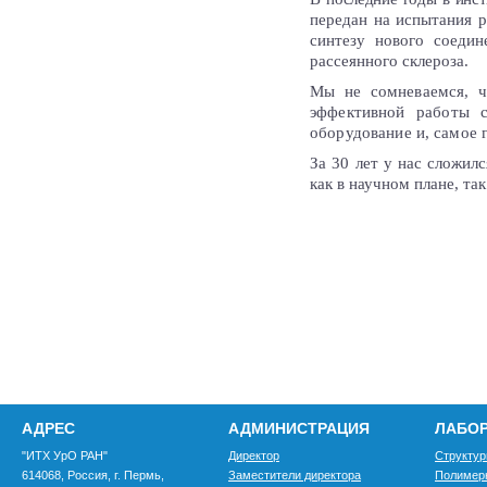
передан на испытания р
синтезу нового соедин
рассеянного склероза.
Мы не сомневаемся, ч
эффективной работы с
оборудование и, самое 
За 30 лет у нас сложил
как в научном плане, та
АДРЕС
АДМИНИСТРАЦИЯ
ЛАБО
"ИТХ УрО РАН"
Директор
Структур
614068, Россия, г. Пермь,
Заместители директора
Полимер