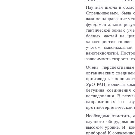
Научная школа в облас
Стрельниковым, была о
важное направление ус
фундаментальные резул
тактической зоны с ум
боевых частей на цел
характеристик топлив.
учетом максимальной
нанотехнологий. Постр
зависимость скорости г
Очень перспективным
органических соединен
производные основног
УрО РАН, включая комп
бетулина соединения 
исследования. В резу
направленных на изу
противогерпетической 
Необходимо отметить, ч
научного оборудования
высоком уровне. И, ко
приборов! К сожалению