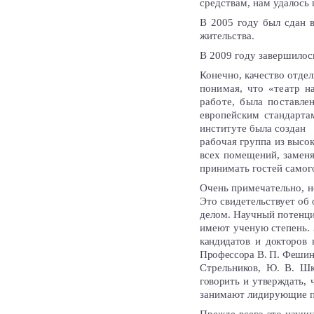
средствам, нам удалось
В 2005 году был сдан 
жительства.
В 2009 году завершилос
Конечно, качество отде
понимая, что «театр н
работе, была поставле
европейским стандарта
институте была создан
рабочая группа из высо
всех помещений, заменя
принимать гостей самог
Очень примечательно, но
Это свидетельствует об
делом. Научный потенци
имеют ученую степень.
кандидатов и докторов 
Профессора В. П. Фешин,
Стрельников, Ю. В.
Шк
говорить и утверждать,
ч
занимают лидирующие п