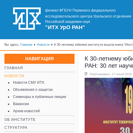
филиал ФГБУН Пермского федерального
исследовательского центра Уральского отделения
Российской академии наук
"ИТХ УрО РАН"
Вы здесь:
Главная
Новости
К 30-летнему юбилею института вышла книга "Инст
К 30-летнему юб
НАВИГАЦИЯ
РАН: 30 лет науч
ГЛАВНАЯ
Опубликовано: 17 июня 2016
НОВОСТИ
Новости СМУ ИТХ
Объявления о защитах
Семинары и публичные лекции
Вакансии
Архив новостей
ОБ ИНСТИТУТЕ
СТРУКТУРА