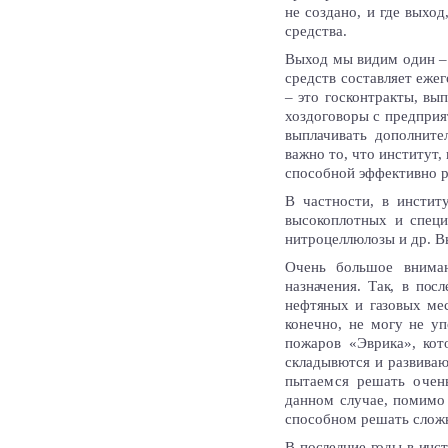
не создано, и где выхо
средства.
Выход мы видим один – 
средств составляет еже
– это госконтракты, вы
хоздоговоры с предприя
выплачивать дополните
важно то, что институт
способной эффективно р
В частности, в инстит
высокоплотных и специ
нитроцеллюлозы и др. В
Очень большое вниман
назначения. Так, в пос
нефтяных и газовых ме
конечно, не могу не у
пожаров «Эврика», кот
складывются и развива
пы
таемся решать очен
данном случае, помимо 
способном решать сложн
В последние годы в инс