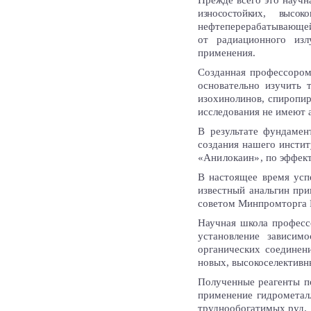
Прежде всего это научн
износостойких, высок
нефтеперерабатывающей
от радиационного изл
применения.
Созданная профессором
основательно изучить 
изохинолинов, спиропир
исследования не имеют 
В результате фундамен
создания нашего инстит
«Анилокаин»,
по эффект
В настоящее время усп
известный анальгин пр
советом Минпромторга Р
Научная школа професс
установление зависим
органических соединен
новых, высокоселективн
Полученные реагенты п
применение гидрометал
труднообогатимых руд.